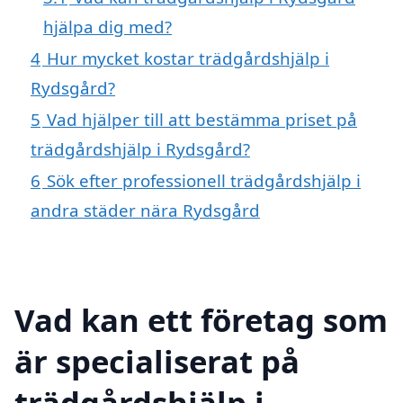
hjälpa dig med?
4
Hur mycket kostar trädgårdshjälp i
Rydsgård?
5
Vad hjälper till att bestämma priset på
trädgårdshjälp i Rydsgård?
6
Sök efter professionell trädgårdshjälp i
andra städer nära Rydsgård
Vad kan ett företag som
är specialiserat på
trädgårdshjälp i