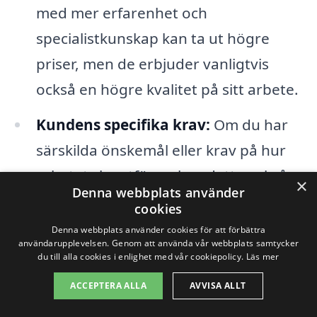
med mer erfarenhet och
specialistkunskap kan ta ut högre
priser, men de erbjuder vanligtvis
också en högre kvalitet på sitt arbete.
Kundens specifika krav:
Om du har
särskilda önskemål eller krav på hur
arbetet ska utföras, kan detta också
×
Denna webbplats använder
påverka kostnaden. Anpassade
cookies
lösningar kan ofta innebära högre
Denna webbplats använder cookies för att förbättra
användarupplevelsen. Genom att använda vår webbplats samtycker
priser.
du till alla cookies i enlighet med vår cookiepolicy.
Läs mer
ACCEPTERA ALLA
AVVISA ALLT
Det är alltid en bra idé att ta kontakt med