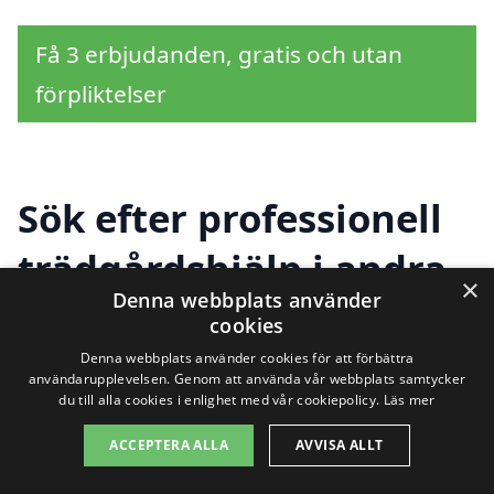
Få 3 erbjudanden, gratis och utan
förpliktelser
Sök efter professionell
trädgårdshjälp i andra
×
Denna webbplats använder
städer nära Ryssby
cookies
Denna webbplats använder cookies för att förbättra
användarupplevelsen. Genom att använda vår webbplats samtycker
du till alla cookies i enlighet med vår cookiepolicy.
Läs mer
Att hitta pålitlig trädgårdshjälp i Ryssby
behöver inte vara en svår uppgift. Med
ACCEPTERA ALLA
AVVISA ALLT
rätt verktyg och information kan du