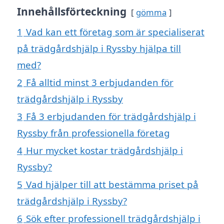
Innehållsförteckning
gömma
1
Vad kan ett företag som är specialiserat
på trädgårdshjälp i Ryssby hjälpa till
med?
2
Få alltid minst 3 erbjudanden för
trädgårdshjälp i Ryssby
3
Få 3 erbjudanden för trädgårdshjälp i
Ryssby från professionella företag
4
Hur mycket kostar trädgårdshjälp i
Ryssby?
5
Vad hjälper till att bestämma priset på
trädgårdshjälp i Ryssby?
6
Sök efter professionell trädgårdshjälp i