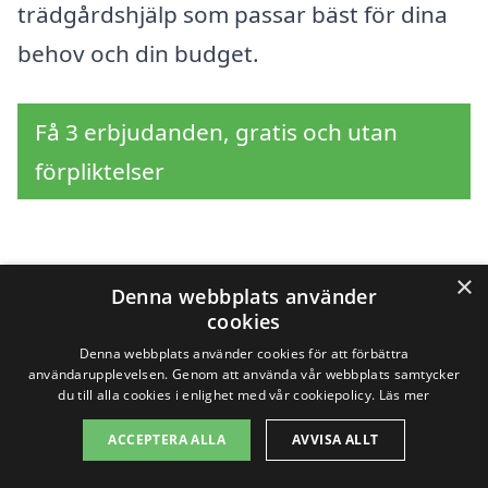
trädgårdshjälp som passar bäst för dina
behov och din budget.
Få 3 erbjudanden, gratis och utan
förpliktelser
Sök efter en
×
Denna webbplats använder
cookies
professionell för
Denna webbplats använder cookies för att förbättra
användarupplevelsen. Genom att använda vår webbplats samtycker
trädgårdshjälp i andra
du till alla cookies i enlighet med vår cookiepolicy.
Läs mer
städer nära Sjömarken
ACCEPTERA ALLA
AVVISA ALLT