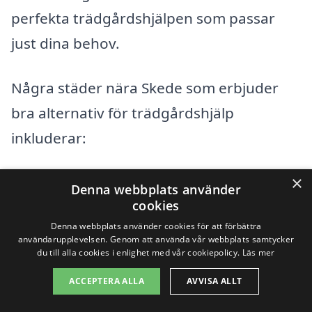
perfekta trädgårdshjälpen som passar
just dina behov.
Några städer nära Skede som erbjuder
bra alternativ för trädgårdshjälp
inkluderar:
×
Vetlanda
Denna webbplats använder
cookies
Åseda
Denna webbplats använder cookies för att förbättra
användarupplevelsen. Genom att använda vår webbplats samtycker
Kleva
du till alla cookies i enlighet med vår cookiepolicy.
Läs mer
ACCEPTERA ALLA
AVVISA ALLT
Almesåkra