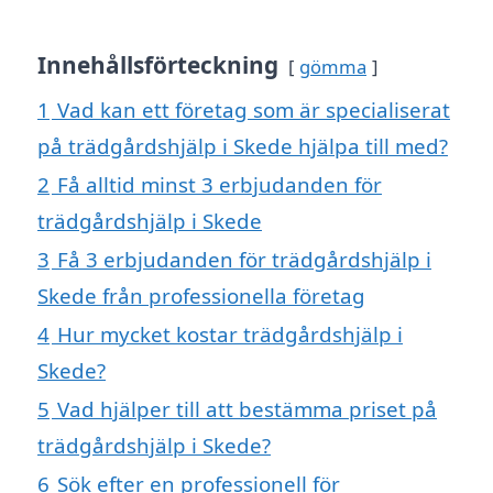
Innehållsförteckning
gömma
1
Vad kan ett företag som är specialiserat
på trädgårdshjälp i Skede hjälpa till med?
2
Få alltid minst 3 erbjudanden för
trädgårdshjälp i Skede
3
Få 3 erbjudanden för trädgårdshjälp i
Skede från professionella företag
4
Hur mycket kostar trädgårdshjälp i
Skede?
5
Vad hjälper till att bestämma priset på
trädgårdshjälp i Skede?
6
Sök efter en professionell för