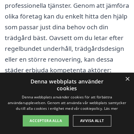
professionella tjänster. Genom att jämföra
olika företag kan du enkelt hitta den hjälp
som passar just dina behov och din
trädgård bäst. Oavsett om du letar efter
regelbundet underhåll, trädgårdsdesign
eller en större renovering, kan dessa
städer erbjuda kompetenta aktörer:
×
Denna webbplats använder
cookies
Linköping
Denna webbplats använder cookies för att förbättra
Björkö
användarupplevelsen. Genom att använda vår webbplats samtycker
du till alla cookies i enlighet med vår cookiepolicy.
Läs mer
Tallgatan
ACCEPTERA ALLA
AVVISA ALLT
Gammalby