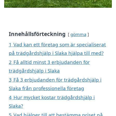
Innehållsförteckning
gömma
1
Vad kan ett företag som är specialiserat
på trädgårdshjälp i Slaka hjälpa till med?
2
Få alltid minst 3 erbjudanden för
trädgårdshjälp i Slaka
3
Få 3 erbjudanden för trädgårdshjälp i
Slaka från professionella företag
4
Hur mycket kostar trädgårdshjälp i
Slaka?
5
Vad hjälper till att bestämma priset på