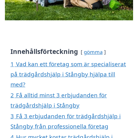
Innehållsförteckning
gömma
1
Vad kan ett företag som är specialiserat
på trädgårdshjälp i Stångby hjälpa till
med?
2
Få alltid minst 3 erbjudanden för
trädgårdshjälp i Stångby
3
Få 3 erbjudanden för trädgårdshjälp i
Stångby från professionella företag
4
Hur mycket kostar trädgårdshjälp i