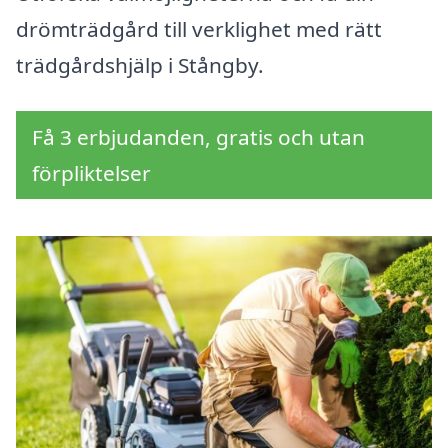
drömträdgård till verklighet med rätt
trädgårdshjälp i Stångby.
Få 3 erbjudanden, gratis och utan
förpliktelser