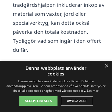
trädgårdshjälpen inkluderar inköp av
material som växter, jord eller
specialverktyg, kan detta också
påverka den totala kostnaden.
Tydliggör vad som ingår i den offert
du får.
×
Genom att vara medveten om dessa
Denna webbplats använder
cookies
faktorer kan du enklare navigera bland de
Denna webbplats använder cookies för att förbättra
olika alternativen för trädgårdshjälp i
användarupplevelsen. Genom att använda vår webbplats samtycker
du till alla cookies i enlighet med vår cookiepolicy.
Läs mer
Stångby och hitta det bästa erbjudandet
för dina behov. Genom vår plattform kan
ACCEPTERA ALLA
AVVISA ALLT
du snabbt och enkelt få flera offertförslag