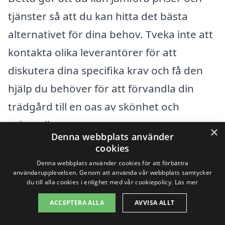
tjänster så att du kan hitta det bästa
alternativet för dina behov. Tveka inte att
kontakta olika leverantörer för att
diskutera dina specifika krav och få den
hjälp du behöver för att förvandla din
trädgård till en oas av skönhet och
avkoppling.
×
Denna webbplats använder
cookies
Få 3 erbjudanden, gratis och utan
Denna webbplats använder cookies för att förbättra
användarupplevelsen. Genom att använda vår webbplats samtycker
förpliktelser
du till alla cookies i enlighet med vår cookiepolicy.
Läs mer
ACCEPTERA ALLA
AVVISA ALLT