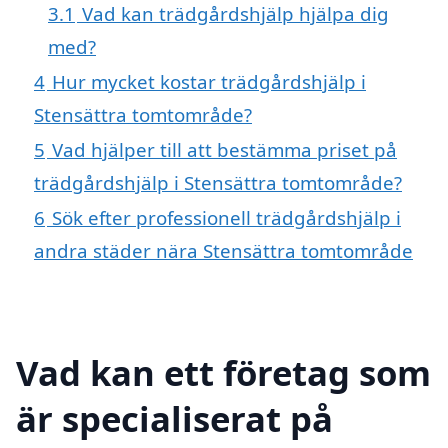
3.1
Vad kan trädgårdshjälp hjälpa dig
med?
4
Hur mycket kostar trädgårdshjälp i
Stensättra tomtområde?
5
Vad hjälper till att bestämma priset på
trädgårdshjälp i Stensättra tomtområde?
6
Sök efter professionell trädgårdshjälp i
andra städer nära Stensättra tomtområde
Vad kan ett företag som
är specialiserat på