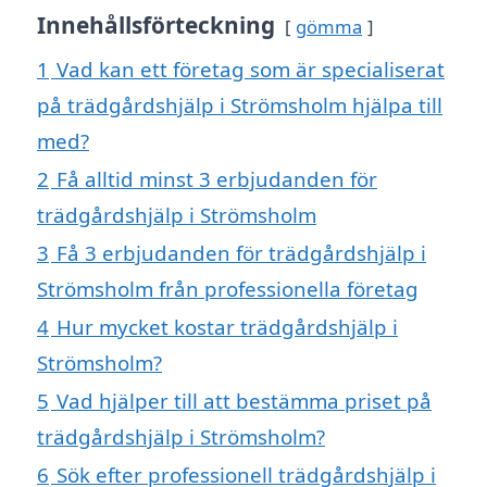
Innehållsförteckning
gömma
1
Vad kan ett företag som är specialiserat
på trädgårdshjälp i Strömsholm hjälpa till
med?
2
Få alltid minst 3 erbjudanden för
trädgårdshjälp i Strömsholm
3
Få 3 erbjudanden för trädgårdshjälp i
Strömsholm från professionella företag
4
Hur mycket kostar trädgårdshjälp i
Strömsholm?
5
Vad hjälper till att bestämma priset på
trädgårdshjälp i Strömsholm?
6
Sök efter professionell trädgårdshjälp i