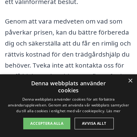
ett välinformerat beslut.
Genom att vara medveten om vad som
påverkar prisen, kan du bättre förbereda
dig och säkerställa att du får en rimlig och
rättvis kostnad för den trädgårdshjälp du
behöver. Tveka inte att kontakta oss för
att få hjälp med att hitta rätt firma för just
×
Denna webbplats använder
dina önskemål!
cookies
Denna webbplats använder cookies för att förbättra
användarupplevelsen. Genom att använda vår webbplats samtycker
Få 3 erbjudanden, gratis och utan
du till alla cookies i enlighet med vår cookiepolicy.
Läs mer
förpliktelser
ACCEPTERA ALLA
AVVISA ALLT