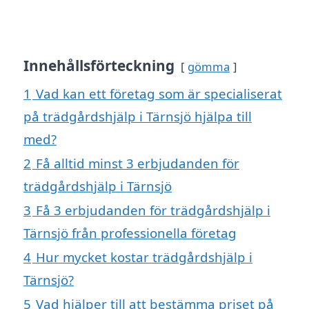
Innehållsförteckning
gömma
1
Vad kan ett företag som är specialiserat
på trädgårdshjälp i Tärnsjö hjälpa till
med?
2
Få alltid minst 3 erbjudanden för
trädgårdshjälp i Tärnsjö
3
Få 3 erbjudanden för trädgårdshjälp i
Tärnsjö från professionella företag
4
Hur mycket kostar trädgårdshjälp i
Tärnsjö?
5
Vad hjälper till att bestämma priset på