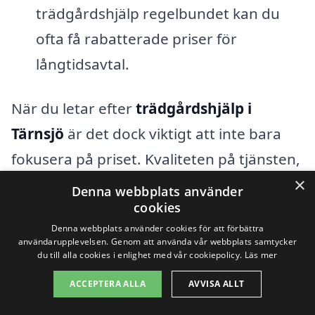
trädgårdshjälp regelbundet kan du
ofta få rabatterade priser för
långtidsavtal.
När du letar efter
trädgårdshjälp i
Tärnsjö
är det dock viktigt att inte bara
fokusera på priset. Kvaliteten på tjänsten,
×
företagets rykte och kundrecensioner är
Denna webbplats använder
cookies
lika viktiga faktorer som bör vägas in
Denna webbplats använder cookies för att förbättra
innan du fattar ett beslut. Genom att
användarupplevelsen. Genom att använda vår webbplats samtycker
du till alla cookies i enlighet med vår cookiepolicy.
Läs mer
använda vår plattform får du möjlighet
att jämföra olika företag och deras priser,
ACCEPTERA ALLA
AVVISA ALLT
vilket gör det enklare att hitta den bästa