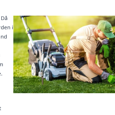
? Då
rden i
and
u
om
.
t