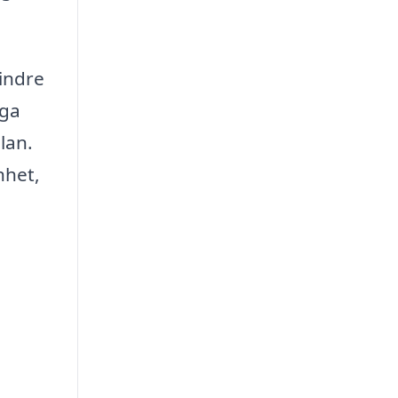
indre
iga
llan.
nhet,
a