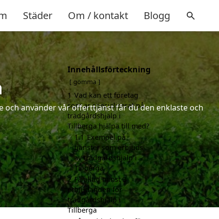
m
Städer
Om / kontakt
Blogg
Innehållsförteckning
a
gömma
1
Vad kan ett företag
som är specialiserat på
 och använder vår offerttjänst får du den enklaste och
trädgårdshjälp i
Tillberga hjälpa till med?
1.1
Exempel på
tjänster som erbjuds
av trädgårdshjälp i
Tillberga
2
Få alltid minst 3
erbjudanden för
trädgårdshjälp i
Tillberga