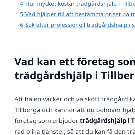
4
Hur mycket kostar trädgårdshjälp i Tillb
5
Vad hjälper till att bestämma priset på t
6
Sök efter professionell trädgårdshjälp i 
Vad kan ett företag som
trädgårdshjälp i Tillbe
Att ha en vacker och välskött trädgård ka
Tillberga och känner att du behöver hjäl
företag som erbjuder
trädgårdshjälp i T
rad olika tjänster, så att du kan få den 