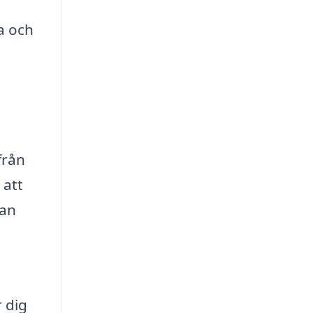
a och
från
 att
kan
 dig