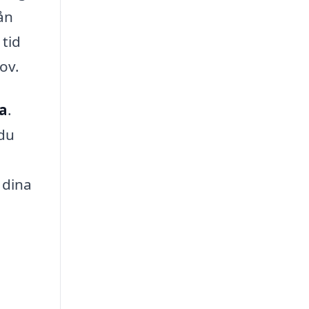
rån
 tid
ov.
ga
.
 du
 dina