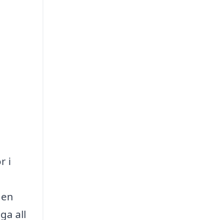
r i
 en
ga all