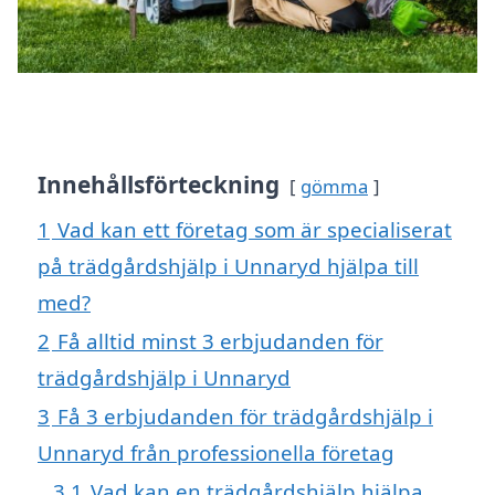
Innehållsförteckning
gömma
1
Vad kan ett företag som är specialiserat
på trädgårdshjälp i Unnaryd hjälpa till
med?
2
Få alltid minst 3 erbjudanden för
trädgårdshjälp i Unnaryd
3
Få 3 erbjudanden för trädgårdshjälp i
Unnaryd från professionella företag
3.1
Vad kan en trädgårdshjälp hjälpa