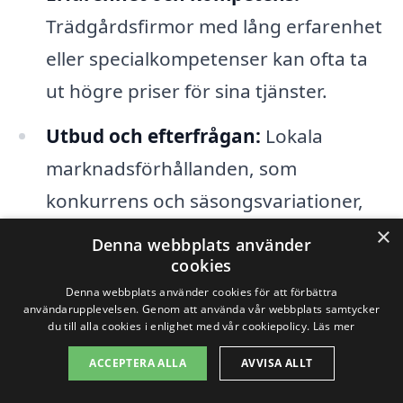
Trädgårdsfirmor med lång erfarenhet
eller specialkompetenser kan ofta ta
ut högre priser för sina tjänster.
Utbud och efterfrågan:
Lokala
marknadsförhållanden, som
konkurrens och säsongsvariationer,
kan också påverka priserna.
×
Denna webbplats använder
cookies
Genom att förstå dessa faktorer kan du
Denna webbplats använder cookies för att förbättra
användarupplevelsen. Genom att använda vår webbplats samtycker
lättare jämföra olika erbjudanden och
du till alla cookies i enlighet med vår cookiepolicy.
Läs mer
hitta den bästa
trädgårdshjälpen i
ACCEPTERA ALLA
AVVISA ALLT
Unnaryd
. Det rekommenderas alltid att