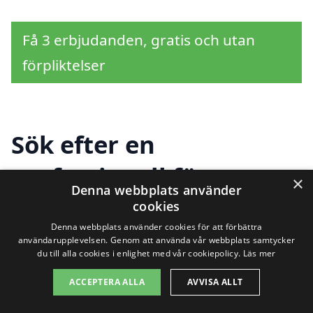
Få 3 erbjudanden, gratis och utan
förpliktelser
Sök efter en
professionell för
×
Denna webbplats använder
trädgårdshjälp i andra
cookies
Denna webbplats använder cookies för att förbättra
städer nära Vångelsta
användarupplevelsen. Genom att använda vår webbplats samtycker
du till alla cookies i enlighet med vår cookiepolicy.
Läs mer
ACCEPTERA ALLA
AVVISA ALLT
Letar du efter trädgårdshjälp i Vångelsta?