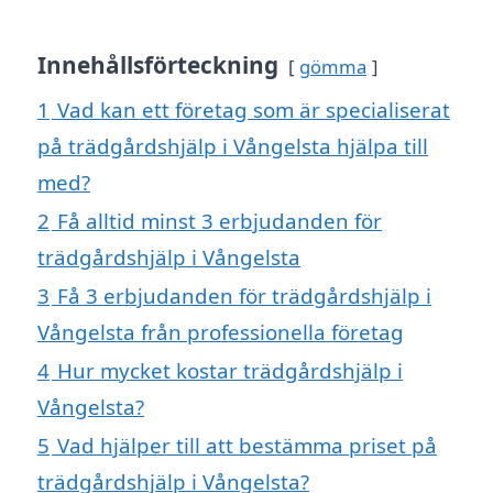
Innehållsförteckning
gömma
1
Vad kan ett företag som är specialiserat
på trädgårdshjälp i Vångelsta hjälpa till
med?
2
Få alltid minst 3 erbjudanden för
trädgårdshjälp i Vångelsta
3
Få 3 erbjudanden för trädgårdshjälp i
Vångelsta från professionella företag
4
Hur mycket kostar trädgårdshjälp i
Vångelsta?
5
Vad hjälper till att bestämma priset på
trädgårdshjälp i Vångelsta?