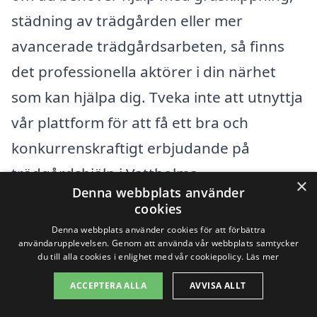
städning av trädgården eller mer
avancerade trädgårdsarbeten, så finns
det professionella aktörer i din närhet
som kan hjälpa dig. Tveka inte att utnyttja
vår plattform för att få ett bra och
konkurrenskraftigt erbjudande på
trädgårdshjälp i Vattholma.
×
Denna webbplats använder
cookies
Få 3 erbjudanden, gratis och utan
Denna webbplats använder cookies för att förbättra
användarupplevelsen. Genom att använda vår webbplats samtycker
förpliktelser
du till alla cookies i enlighet med vår cookiepolicy.
Läs mer
ACCEPTERA ALLA
AVVISA ALLT