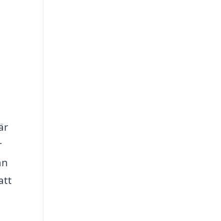
är
r
ån
att