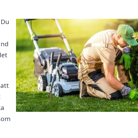
 Du
and
det
 att
t
ka
 som
g