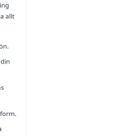
ring
 allt
ön.
 din
as
 form.
a