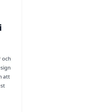
i
r och
esign
m att
est