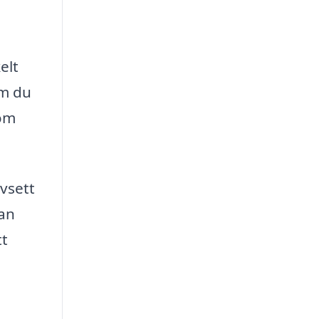
elt
om du
som
vsett
tan
tt