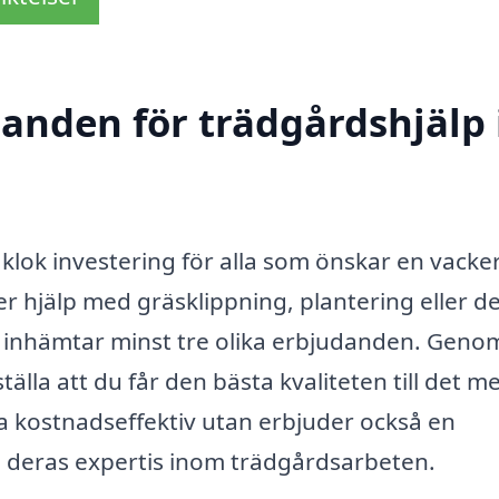
danden för trädgårdshjälp 
 klok investering för alla som önskar en vacke
r hjälp med gräsklippning, plantering eller d
tt inhämtar minst tre olika erbjudanden. Geno
älla att du får den bästa kvaliteten till det m
ra kostnadseffektiv utan erbjuder också en
ch deras expertis inom trädgårdsarbeten.