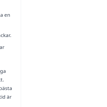
pa en
ckar.
ar
iga
t.
 bästa
tid är