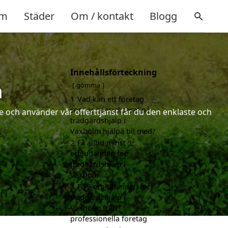
m
Städer
Om / kontakt
Blogg
Innehållsförteckning
m
gömma
1
Vad kan ett företag
som är specialiserat på
 och använder vår offerttjänst får du den enklaste och
trädgårdshjälp i
Vaxholm hjälpa till med?
2
Få alltid minst 3
erbjudanden för
trädgårdshjälp i
Vaxholm
3
Få 3 erbjudanden för
trädgårdshjälp i
Vaxholm från
professionella företag