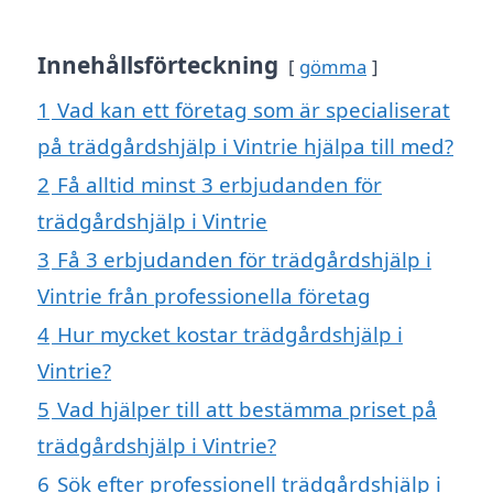
Innehållsförteckning
gömma
1
Vad kan ett företag som är specialiserat
på trädgårdshjälp i Vintrie hjälpa till med?
2
Få alltid minst 3 erbjudanden för
trädgårdshjälp i Vintrie
3
Få 3 erbjudanden för trädgårdshjälp i
Vintrie från professionella företag
4
Hur mycket kostar trädgårdshjälp i
Vintrie?
5
Vad hjälper till att bestämma priset på
trädgårdshjälp i Vintrie?
6
Sök efter professionell trädgårdshjälp i