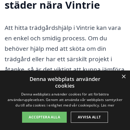
städer nära Vintrie
Att hitta trädgårdshjälp i Vintrie kan vara
en enkel och smidig process. Om du
behöver hjälp med att sköta om din
trädgård eller har ett särskilt projekt i
åtanke, så är det viktigt att kunna jämföra
×
Denna webbplats använder
olika alternativ. Genom att använda
cookies
tjänster som finns på xn--trdgrdshjlp-pris-
Denna webbplats använder cookies för att förbättra
wnbhn.se får du tillgång till flera
användarupplevelsen. Genom att använda vår webbplats samtycker
du till alla cookies i enlighet med vår cookiepolicy.
Läs mer
engagerade företag som erbjuder
ACCEPTERA ALLA
AVVISA ALLT
trädgårdshjälp i ditt närområde. Detta