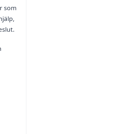
er som
jälp,
eslut.
n