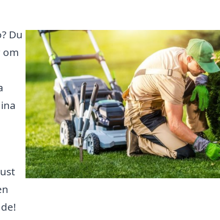
o? Du
r om
a
dina
just
en
åde!