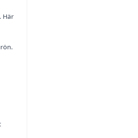
. Här
grön.
t