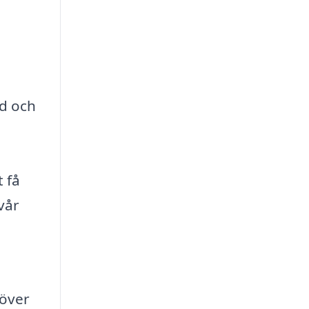
id och
 få
vår
höver