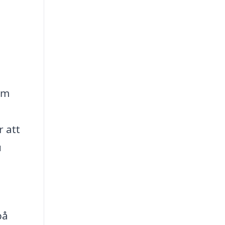
om
r att
u
på