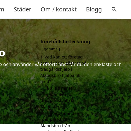
m
Städer
Om / kontakt
Blogg
Innehållsförteckning
o
gömma
1
Vad kan ett företag
som är specialiserat på
 och använder vår offerttjänst får du den enklaste och
trädgårdshjälp i
Älandsbro hjälpa till
med?
2
Få alltid minst 3
erbjudanden för
trädgårdshjälp i
Älandsbro
3
Få 3 erbjudanden för
trädgårdshjälp i
Älandsbro från