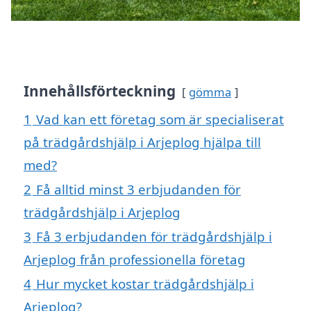
Innehållsförteckning
gömma
1
Vad kan ett företag som är specialiserat
på trädgårdshjälp i Arjeplog hjälpa till
med?
2
Få alltid minst 3 erbjudanden för
trädgårdshjälp i Arjeplog
3
Få 3 erbjudanden för trädgårdshjälp i
Arjeplog från professionella företag
4
Hur mycket kostar trädgårdshjälp i
Arjeplog?