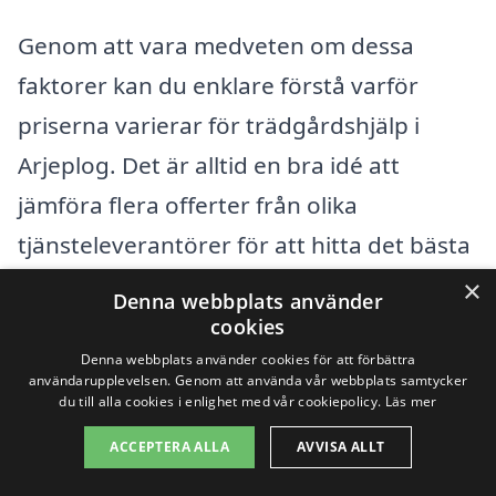
Genom att vara medveten om dessa
faktorer kan du enklare förstå varför
priserna varierar för trädgårdshjälp i
Arjeplog. Det är alltid en bra idé att
jämföra flera offerter från olika
tjänsteleverantörer för att hitta det bästa
erbjudandet som passar dina behov.
×
Denna webbplats använder
cookies
På vår plattform kan du enkelt få tillgång
Denna webbplats använder cookies för att förbättra
användarupplevelsen. Genom att använda vår webbplats samtycker
till olika företag som erbjuder
du till alla cookies i enlighet med vår cookiepolicy.
Läs mer
trädgårdshjälp i ditt område. Fyll i dina
ACCEPTERA ALLA
AVVISA ALLT
uppgifter och få kostnadsfria offerter från