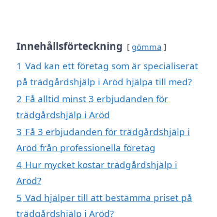
Innehållsförteckning
gömma
1
Vad kan ett företag som är specialiserat
på trädgårdshjälp i Aröd hjälpa till med?
2
Få alltid minst 3 erbjudanden för
trädgårdshjälp i Aröd
3
Få 3 erbjudanden för trädgårdshjälp i
Aröd från professionella företag
4
Hur mycket kostar trädgårdshjälp i
Aröd?
5
Vad hjälper till att bestämma priset på
trädgårdshjälp i Aröd?