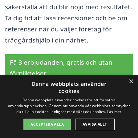
säkerställa att du blir nöjd med resultatet.
Ta dig tid att läsa recensioner och be om
referenser när du väljer företag för
trädgårdshjälp i din närhet.
Få 3 erbjudanden, gratis och utan
förpliktelser
×
Denna webbplats använder
cookies
Denna webbplats använder cookies för att förbättra
Sök efter professionell
användarupplevelsen. Genom att använda vår webbplats samtycker
du till alla cookies i enlighet med vår cookiepolicy.
Läs mer
trädgårdshjälp i andra
ACCEPTERA ALLA
AVVISA ALLT
städer nära Blentarp