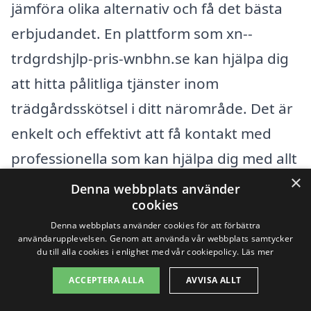
jämföra olika alternativ och få det bästa
erbjudandet. En plattform som xn--
trdgrdshjlp-pris-wnbhn.se kan hjälpa dig
att hitta pålitliga tjänster inom
trädgårdsskötsel i ditt närområde. Det är
enkelt och effektivt att få kontakt med
professionella som kan hjälpa dig med allt
×
från gräsklippning och häckklippning till
Denna webbplats använder
cookies
anläggning av nya växter och
Denna webbplats använder cookies för att förbättra
trädgårdsdesign.
användarupplevelsen. Genom att använda vår webbplats samtycker
du till alla cookies i enlighet med vår cookiepolicy.
Läs mer
Det är även värt att utforska
ACCEPTERA ALLA
AVVISA ALLT
trädgårdshjälp i de närliggande byarna till