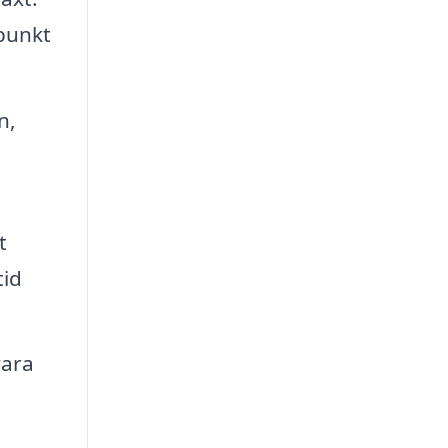
dpunkt
n,
t
tid
vara