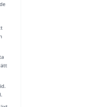
nde
tt
h
ta
rätt
id.
.
äxt.