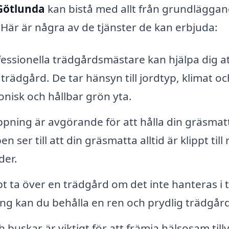
 Götlunda
kan bistå med allt från grundlägga
 Här är några av de tjänster de kan erbjuda:
essionella trädgårdsmästare kan hjälpa dig a
trädgård. De tar hänsyn till jordtyp, klimat oc
monisk och hållbar grön yta.
pning är avgörande för att hålla din gräsmat
ser till att din gräsmatta alltid är klippt till 
der.
 ta över en trädgård om det inte hanteras i t
 kan du behålla en ren och prydlig trädgård
 buskar är viktigt för att främja hälsosam tillv