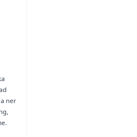
ka
rad
ga ner
ng,
me.