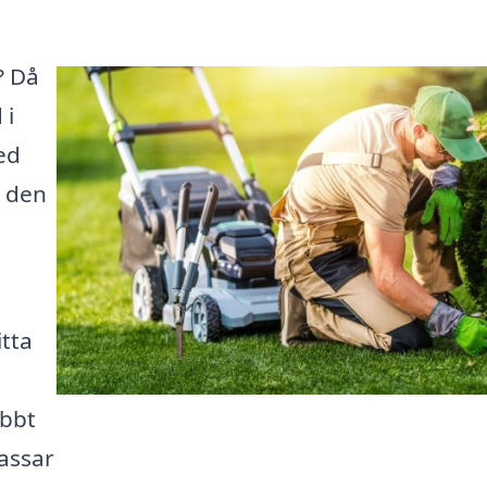
? Då
 i
ed
å den
itta
abbt
assar