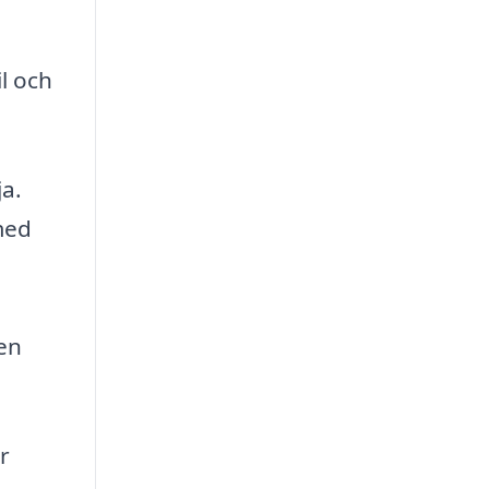
l och
a.
med
len
r