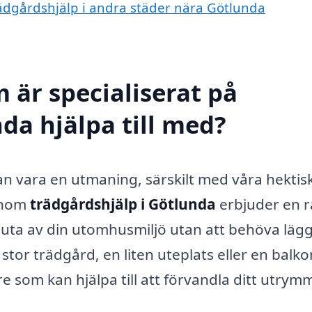
trädgårdshjälp i andra städer nära Götlunda
 är specialiserat på
da hjälpa till med?
an vara en utmaning, särskilt med våra hektis
 inom
trädgårdshjälp i Götlunda
erbjuder en 
 njuta av din utomhusmiljö utan att behöva läg
tor trädgård, en liten uteplats eller en balko
e som kan hjälpa till att förvandla ditt utrym