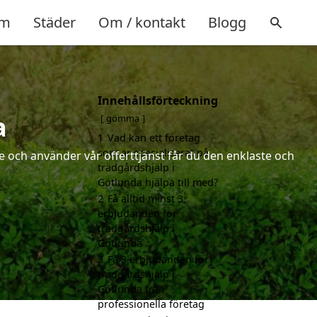
m
Städer
Om / kontakt
Blogg
Innehållsförteckning
a
gömma
1
Vad kan ett företag
som är specialiserat på
 och använder vår offerttjänst får du den enklaste och
trädgårdshjälp i
Götlunda hjälpa till med?
2
Få alltid minst 3
erbjudanden för
trädgårdshjälp i
Götlunda
3
Få 3 erbjudanden för
trädgårdshjälp i
Götlunda från
professionella företag