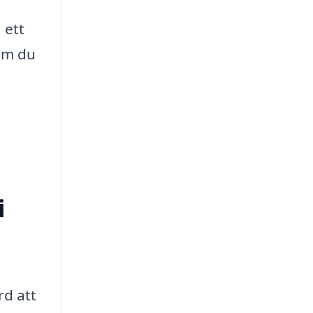
 ett
som du
i
rd att