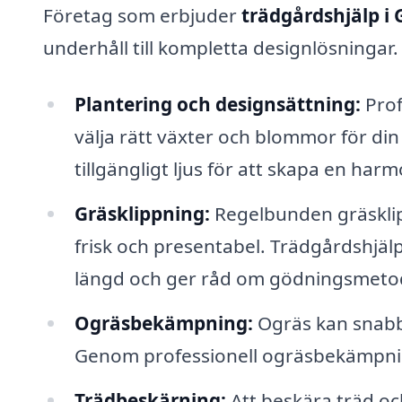
Företag som erbjuder
trädgårdshjälp i
underhåll till kompletta designlösningar.
Plantering och designsättning:
Prof
välja rätt växter och blommor för din 
tillgängligt ljus för att skapa en har
Gräsklippning:
Regelbunden gräsklip
frisk och presentabel. Trädgårdshjälpen 
längd och ger råd om gödningsmeto
Ogräsbekämpning:
Ogräs kan snabbt
Genom professionell ogräsbekämpning
Trädbeskärning:
Att beskära träd och