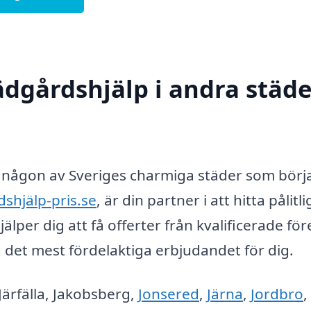
rädgårdshjälp i andra städe
 någon av Sveriges charmiga städer som börj
shjälp-pris.se
, är din partner i att hitta pålitli
jälper dig att få offerter från kvalificerade fö
ja det mest fördelaktiga erbjudandet för dig.
 Järfälla, Jakobsberg,
Jonsered
,
Järna
,
Jordbro
,