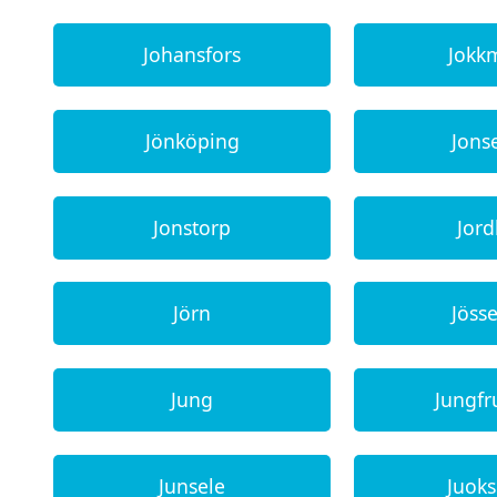
Johansfors
Jokk
Jönköping
Jons
Jonstorp
Jor
Jörn
Jösse
Jung
Jungf
Junsele
Juok