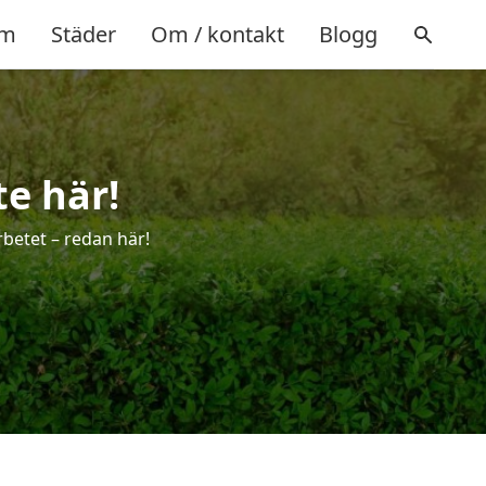
m
Städer
Om / kontakt
Blogg
e här!
rbetet – redan här!