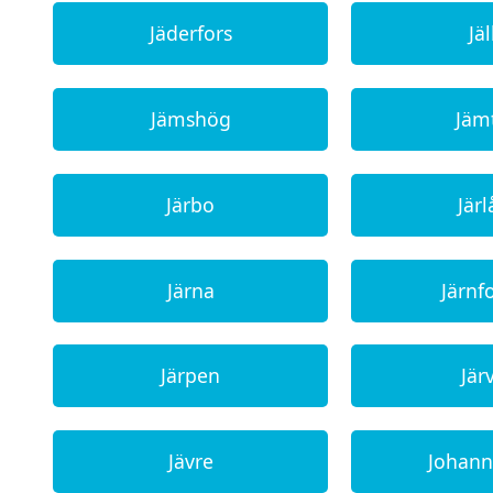
Jäderfors
Jäl
Jämshög
Jäm
Järbo
Järl
Järna
Järnf
Järpen
Jär
Jävre
Johan