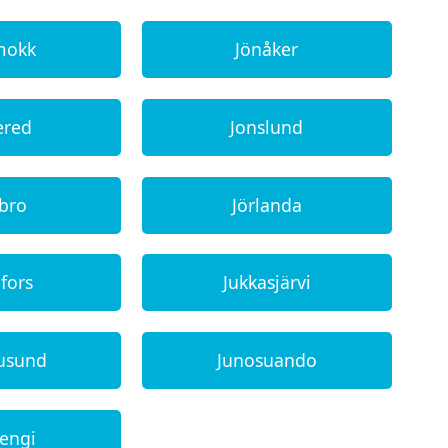
mokk
Jönåker
ered
Jonslund
dbro
Jörlanda
fors
Jukkasjärvi
rusund
Junosuando
sengi