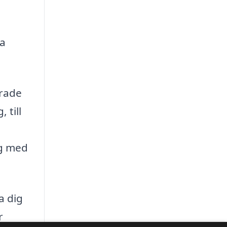
ka
erade
 till
ig med
a dig
r