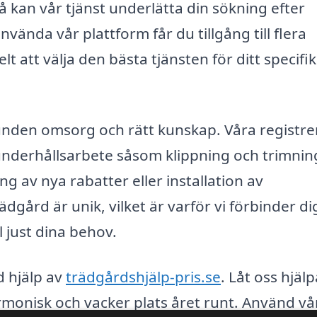
å kan vår tjänst underlätta din sökning efter
ända vår plattform får du tillgång till flera
elt att välja den bästa tjänsten för ditt specifi
nden omsorg och rätt kunskap. Våra registr
underhållsarbete såsom klippning och trimning,
g av nya rabatter eller installation av
ädgård är unik, vilket är varför vi förbinder d
l just dina behov.
d hjälp av
trädgårdshjälp-pris.se
. Låt oss hjälp
armonisk och vacker plats året runt. Använd vå