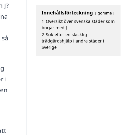
 J?
Innehållsförteckning
gömma
rna
1
Översikt över svenska städer som
börjar med J
2
Sök efter en skicklig
 så
trädgårdshjälp i andra städer i
Sverige
ag
r i
den
att