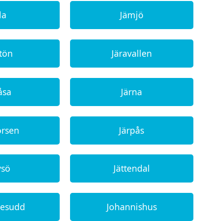
la
Jämjö
tön
Järavallen
åsa
Järna
orsen
Järpås
vsö
Jättendal
nesudd
Johannishus