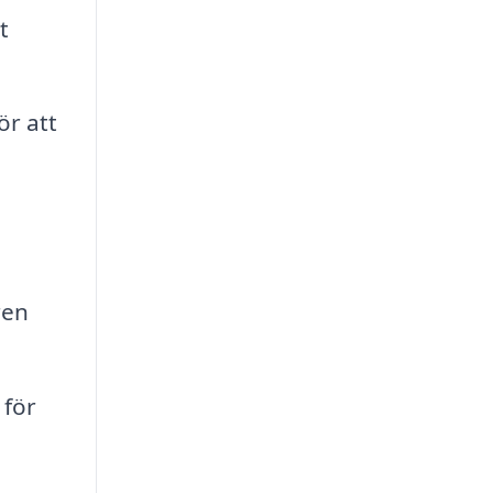
t
ör att
ren
 för