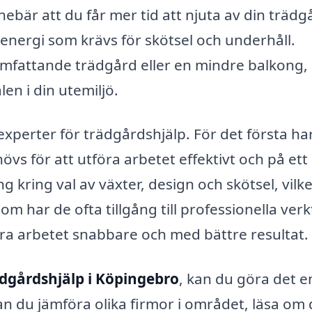
nebär att du får mer tid att njuta av din trädg
h energi som krävs för skötsel och underhåll.
omfattande trädgård eller en mindre balkong,
len i din utemiljö.
experter för trädgårdshjälp. För det första ha
s för att utföra arbetet effektivt och på ett
g kring val av växter, design och skötsel, vilk
om har de ofta tillgång till professionella ver
föra arbetet snabbare och med bättre resultat.
dgårdshjälp i Köpingebro
, kan du göra det e
n du jämföra olika firmor i området, läsa om