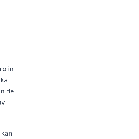
o in i
ika
an de
av
 kan