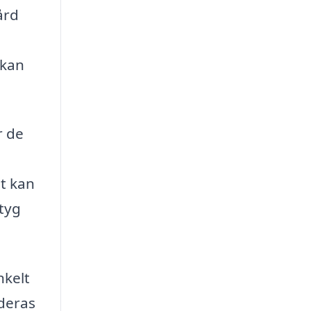
ård
 kan
r de
et kan
ktyg
nkelt
 deras