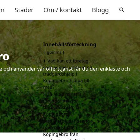
m
Städer
Om / kontakt
Blogg
Innehållsförteckning
ro
gömma
1
Vad kan ett företag
som är specialiserat på
 och använder vår offerttjänst får du den enklaste och
trädgårdshjälp i
Köpingebro hjälpa till
med?
2
Få alltid minst 3
erbjudanden för
trädgårdshjälp i
Köpingebro
3
Få 3 erbjudanden för
trädgårdshjälp i
Köpingebro från