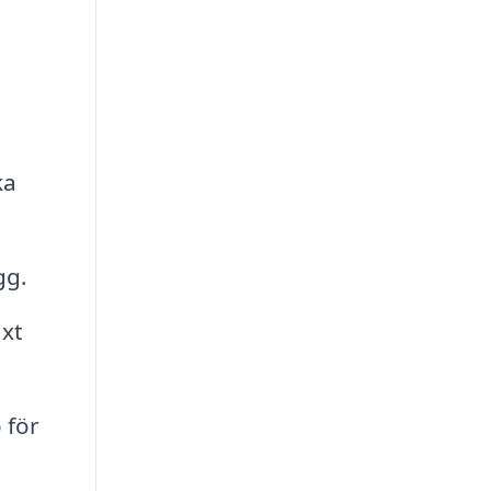
ka
gg.
äxt
 för