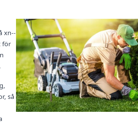
å xn--
 för
an
.
g,
r, så
a