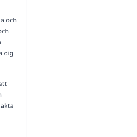
ta och
 och
å
a dig
att
n
takta