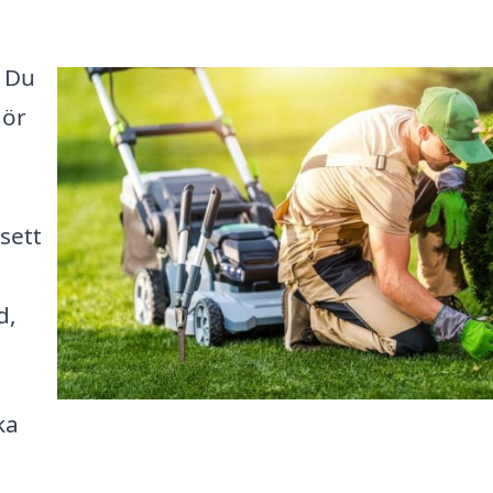
? Du
gör
sett
d,
ka