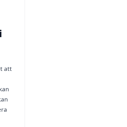
i
t att
 kan
kan
era