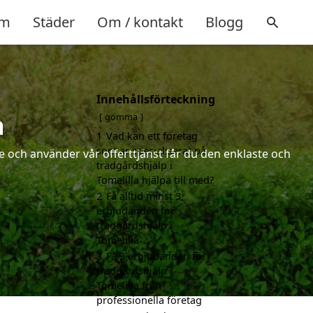
m
Städer
Om / kontakt
Blogg
Innehållsförteckning
a
gömma
1
Vad kan ett företag
som är specialiserat på
 och använder vår offerttjänst får du den enklaste och
trädgårdshjälp i
Tomelilla hjälpa till med?
2
Få alltid minst 3
erbjudanden för
trädgårdshjälp i
Tomelilla
3
Få 3 erbjudanden för
trädgårdshjälp i
Tomelilla från
professionella företag