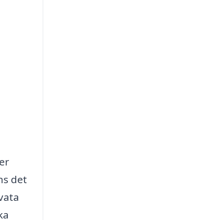
er
ns det
vata
ka