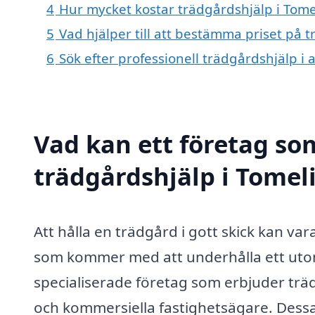
4
Hur mycket kostar trädgårdshjälp i Tomel
5
Vad hjälper till att bestämma priset på t
6
Sök efter professionell trädgårdshjälp i 
Vad kan ett företag som
trädgårdshjälp i Tomeli
Att hålla en trädgård i gott skick kan v
som kommer med att underhålla ett utom
specialiserade företag som erbjuder träd
och kommersiella fastighetsägare. Dessa