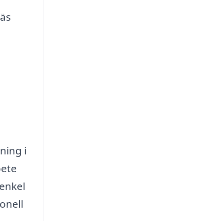
räs
ning i
bete
 enkel
onell