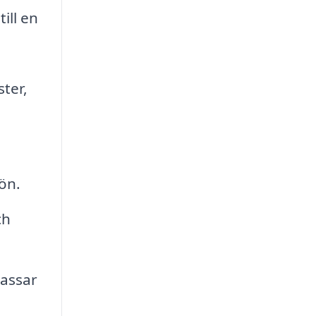
ill en
ster,
ön.
ch
passar