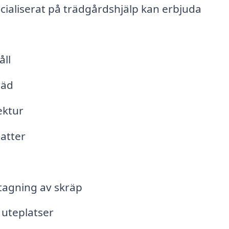
cialiserat på trädgårdshjälp kan erbjuda
ll
räd
ektur
atter
tagning av skräp
 uteplatser