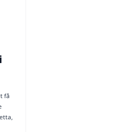
i
t få
e
etta,