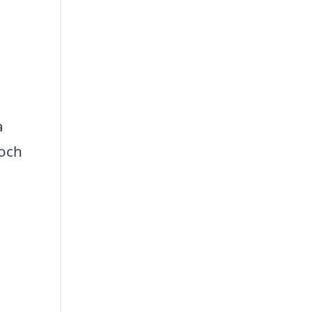
a
 och