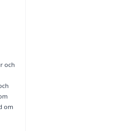
er och
och
nom
nd om