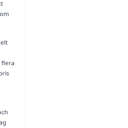
kt
 som
elt
 flera
pris
och
dag