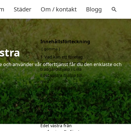
m
Städer
Om / kontakt
Blogg
Innehållsförteckning
ästra
gömma
1
Vad kan ett företag
som är specialiserat på
 och använder vår offerttjänst får du den enklaste och
trädgårdshjälp i Lilla
Edet västra hjälpa till
med?
2
Få alltid minst 3
erbjudanden för
trädgårdshjälp i Lilla
Edet västra
3
Få 3 erbjudanden för
trädgårdshjälp i Lilla
Edet västra från