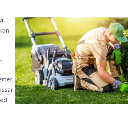
la
 kan
.
erter
assar
med