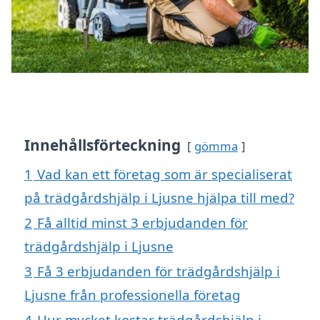
Innehållsförteckning
gömma
1
Vad kan ett företag som är specialiserat
på trädgårdshjälp i Ljusne hjälpa till med?
2
Få alltid minst 3 erbjudanden för
trädgårdshjälp i Ljusne
3
Få 3 erbjudanden för trädgårdshjälp i
Ljusne från professionella företag
4
Hur mycket kostar trädgårdshjälp i