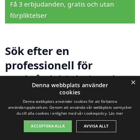
Få 3 erbjudanden, gratis och utan
förpliktelser
Sök efter en
professionell för
trädgårdshjälp i andra
×
Denna webbplats använder
städer nära Ljusne
cookies
Denna webbplats använder cookies för att förbättra
användarupplevelsen. Genom att använda vår webbplats samtycker
du till alla cookies i enlighet med vår cookiepolicy.
Läs mer
Att hitta rätt trädgårdshjälp i Ljusne kan
ACCEPTERA ALLA
AVVISA ALLT
kännas överväldigande, särskilt om du