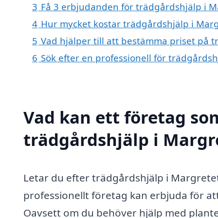
3
Få 3 erbjudanden för trädgårdshjälp i M
4
Hur mycket kostar trädgårdshjälp i Mar
5
Vad hjälper till att bestämma priset på 
6
Sök efter en professionell för trädgårds
Vad kan ett företag som
trädgårdshjälp i Margre
Letar du efter trädgårdshjälp i Margrete
professionellt företag kan erbjuda för att
Oavsett om du behöver hjälp med planter