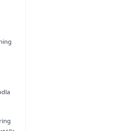
ning
odla
ring