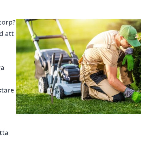
torp?
d att
ra
stare
tta