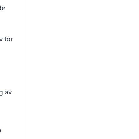
de
v för
g av
a