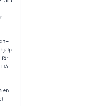
ställa
ch
xn--
hjälp
 för
t få
ha en
et