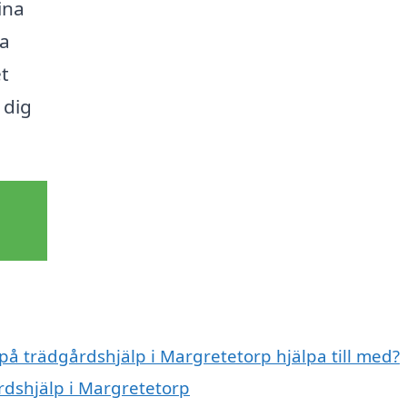
ina
ra
et
 dig
 på trädgårdshjälp i Margretetorp hjälpa till med?
rdshjälp i Margretetorp