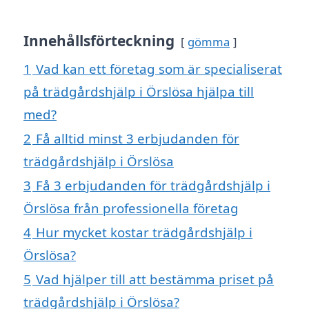
Innehållsförteckning
gömma
1
Vad kan ett företag som är specialiserat
på trädgårdshjälp i Örslösa hjälpa till
med?
2
Få alltid minst 3 erbjudanden för
trädgårdshjälp i Örslösa
3
Få 3 erbjudanden för trädgårdshjälp i
Örslösa från professionella företag
4
Hur mycket kostar trädgårdshjälp i
Örslösa?
5
Vad hjälper till att bestämma priset på
trädgårdshjälp i Örslösa?