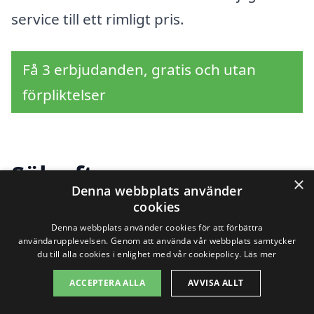
service till ett rimligt pris.
Få 3 erbjudanden, gratis och utan
förpliktelser
Sök efter en
×
Denna webbplats använder
professionell för
cookies
Denna webbplats använder cookies för att förbättra
trädgårdshjälp i andra
användarupplevelsen. Genom att använda vår webbplats samtycker
du till alla cookies i enlighet med vår cookiepolicy.
Läs mer
städer nära Rottne
ACCEPTERA ALLA
AVVISA ALLT