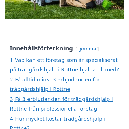
Innehållsförteckning
gömma
1
Vad kan ett företag som är specialiserat
på trädgårdshjälp i Rottne hjälpa till med?
2
Få alltid minst 3 erbjudanden för
trädgårdshjälp i Rottne
3
Få 3 erbjudanden för trädgårdshjälp i
Rottne från professionella företag
4
Hur mycket kostar trädgårdshjälp i
Rottne?