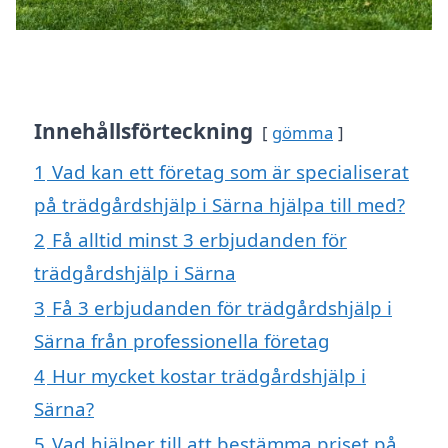
Innehållsförteckning
gömma
1
Vad kan ett företag som är specialiserat
på trädgårdshjälp i Särna hjälpa till med?
2
Få alltid minst 3 erbjudanden för
trädgårdshjälp i Särna
3
Få 3 erbjudanden för trädgårdshjälp i
Särna från professionella företag
4
Hur mycket kostar trädgårdshjälp i
Särna?
5
Vad hjälper till att bestämma priset på