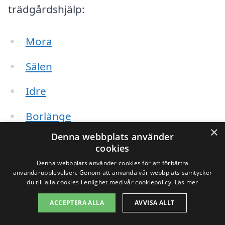
trädgårdshjälp:
Mora
Sälen
Idre
Borlänge
×
Denna webbplats använder
Leksand
cookies
Denna webbplats använder cookies för att förbättra
Rättvik
användarupplevelsen. Genom att använda vår webbplats samtycker
du till alla cookies i enlighet med vår cookiepolicy.
Läs mer
Tällberg
ACCEPTERA ALLA
AVVISA ALLT
Röros