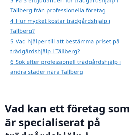
3
Få 3 erbjudanden för trädgårdshjälp i
Tällberg från professionella företag
4
Hur mycket kostar trädgårdshjälp i
Tällberg?
5
Vad hjälper till att bestämma priset på
trädgårdshjälp i Tällberg?
6
Sök efter professionell trädgårdshjälp i
andra städer nära Tällberg
Vad kan ett företag som
är specialiserat på