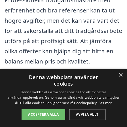
erfarenhet och bra referenser kan ta ut
högre avgifter, men det kan vara värt det
för att säkerställa att ditt trädgårdsarbete
utförs på ett proffsigt sätt. Att jämföra
olika offerter kan hjälpa dig att hitta en
balans mellan pris och kvalitet.
×
Denna webbplats använder
Sammanfattningsvis, när du söker
cookies
trädgårdshjälp i Tällberg, överväg att
Denna webbplats använder cookies för att förbättra
användarupplevelsen. Genom att använda vår webbplats samtycker
specificera dina behov och önskemål.
du till alla cookies i enlighet med vår cookiepolicy.
Läs mer
Genom att förstå vad som påverkar
ACCEPTERA ALLA
AVVISA ALLT
priserna kan du bättre navigera i djungeln