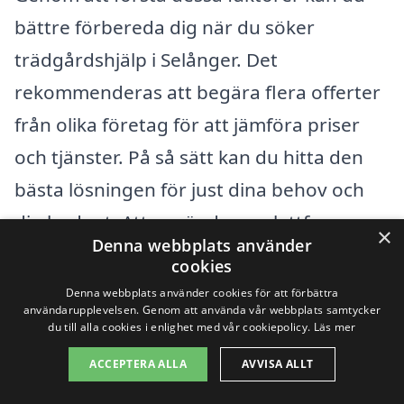
bättre förbereda dig när du söker
trädgårdshjälp i Selånger. Det
rekommenderas att begära flera offerter
från olika företag för att jämföra priser
och tjänster. På så sätt kan du hitta den
bästa lösningen för just dina behov och
din budget. Att använda en plattform som
×
Denna webbplats använder
xn--trdgrdshjlp-pris-wnbhn.se gör det
cookies
enklare att hitta tillförlitliga
Denna webbplats använder cookies för att förbättra
användarupplevelsen. Genom att använda vår webbplats samtycker
tjänsteleverantörer i ditt närområde och
du till alla cookies i enlighet med vår cookiepolicy.
Läs mer
få en bra översikt över dina alternativ.
ACCEPTERA ALLA
AVVISA ALLT