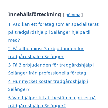
Innehållsförteckning
gömma
1
Vad kan ett företag som är specialiserat
på trädgårdshjälp i Selånger hjälpa till
med?
2
Få alltid minst 3 erbjudanden för
trädgårdshjälp i Selånger
3
Få 3 erbjudanden för trädgårdshjälp i
Selånger från professionella företag
4
Hur mycket kostar trädgårdshjälp i
Selånger?
5
Vad hjälper till att bestämma priset på
trädgårdshjälp i Selånger?