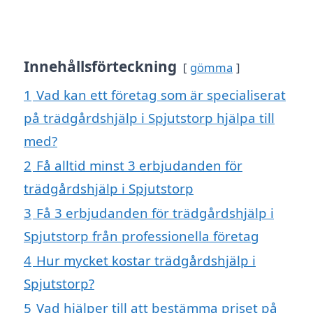
Innehållsförteckning
gömma
1
Vad kan ett företag som är specialiserat
på trädgårdshjälp i Spjutstorp hjälpa till
med?
2
Få alltid minst 3 erbjudanden för
trädgårdshjälp i Spjutstorp
3
Få 3 erbjudanden för trädgårdshjälp i
Spjutstorp från professionella företag
4
Hur mycket kostar trädgårdshjälp i
Spjutstorp?
5
Vad hjälper till att bestämma priset på