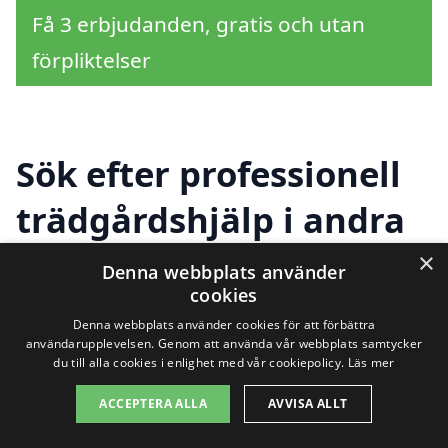
Få 3 erbjudanden, gratis och utan
förpliktelser
Sök efter professionell
trädgårdshjälp i andra
städer nära Spjutstorp
×
Denna webbplats använder
cookies
Denna webbplats använder cookies för att förbättra
Att hitta bra trädgårdshjälp i Spjutstorp
användarupplevelsen. Genom att använda vår webbplats samtycker
du till alla cookies i enlighet med vår cookiepolicy.
Läs mer
behöver inte vara svårt. Med en växande
ACCEPTERA ALLA
AVVISA ALLT
efterfrågan på trädgårdstjänster är det