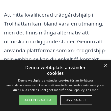
Att hitta kvalificerad trädgårdshjälp i
Trollhättan kan ibland vara en utmaning,
men det finns många alternativ att
utforska i närliggande städer. Genom att
använda plattformar som xn--trdgrdshjlp-
pris-wnbhn.se kan du enkelt få kontakt
×
Denna webbplats använder
med lokala företag som erbjuder
cookies
trädgårdstjänster. Detta ger dig inte bara
Denna webbplats använder cookies för att förbättra
möjlighet att få professionell hjälp, utan
användarupplevelsen. Genom att använda vår webbplats samtycker
du till alla cookies i enlighet med vår cookiepolicy.
Läs mer
också att jämföra priser och tjänster från
ACCEPTERA ALLA
AVVISA ALLT
olika leverantörer.