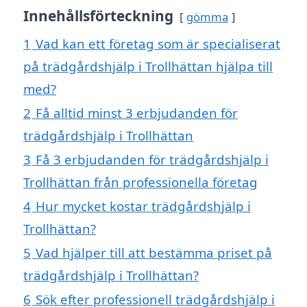
Innehållsförteckning
gömma
1
Vad kan ett företag som är specialiserat
på trädgårdshjälp i Trollhättan hjälpa till
med?
2
Få alltid minst 3 erbjudanden för
trädgårdshjälp i Trollhättan
3
Få 3 erbjudanden för trädgårdshjälp i
Trollhättan från professionella företag
4
Hur mycket kostar trädgårdshjälp i
Trollhättan?
5
Vad hjälper till att bestämma priset på
trädgårdshjälp i Trollhättan?
6
Sök efter professionell trädgårdshjälp i