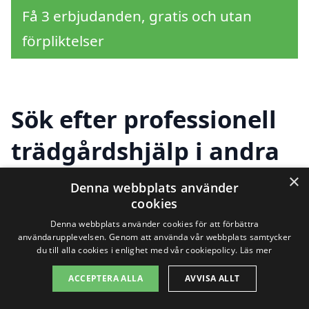
Få 3 erbjudanden, gratis och utan
förpliktelser
Sök efter professionell
trädgårdshjälp i andra
städer nära Velanda
×
Denna webbplats använder
cookies
Denna webbplats använder cookies för att förbättra
Att hitta bra trädgårdshjälp i Velanda kan
användarupplevelsen. Genom att använda vår webbplats samtycker
du till alla cookies i enlighet med vår cookiepolicy.
Läs mer
vara en utmaning, men det finns många
ACCEPTERA ALLA
AVVISA ALLT
alternativ i de närliggande städerna.