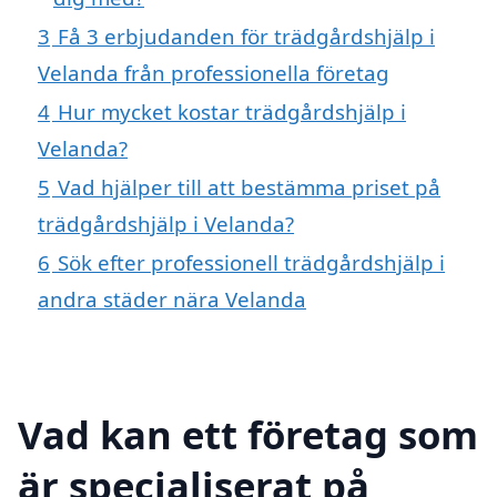
3
Få 3 erbjudanden för trädgårdshjälp i
Velanda från professionella företag
4
Hur mycket kostar trädgårdshjälp i
Velanda?
5
Vad hjälper till att bestämma priset på
trädgårdshjälp i Velanda?
6
Sök efter professionell trädgårdshjälp i
andra städer nära Velanda
Vad kan ett företag som
är specialiserat på