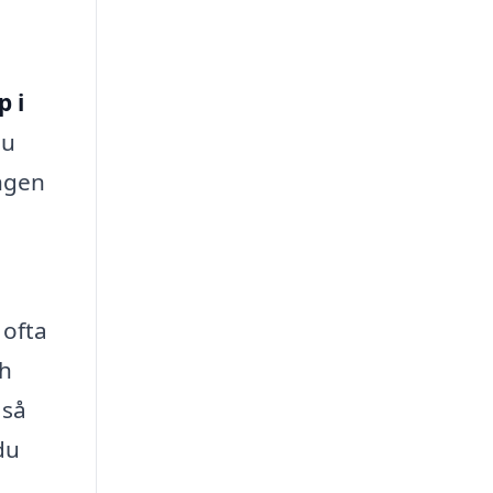
p i
du
ingen
 ofta
ch
 så
du