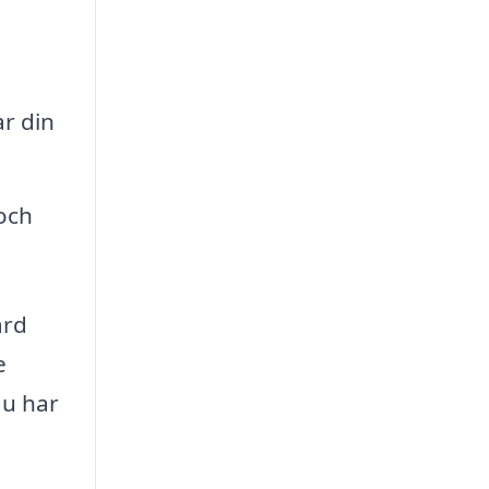
r din
och
ård
e
du har