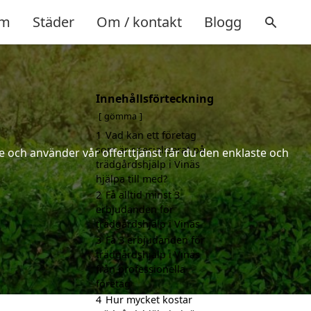
m
Städer
Om / kontakt
Blogg
Innehållsförteckning
gömma
1
Vad kan ett företag
som är specialiserat på
 och använder vår offerttjänst får du den enklaste och
trädgårdshjälp i Vinäs
hjälpa till med?
2
Få alltid minst 3
erbjudanden för
trädgårdshjälp i Vinäs
3
Få 3 erbjudanden för
trädgårdshjälp i Vinäs
från professionella
företag
4
Hur mycket kostar