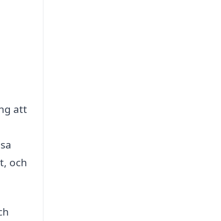
ng att
ssa
t, och
ch