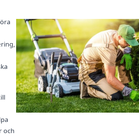
göra
ring,
ska
ll
lpa
r och