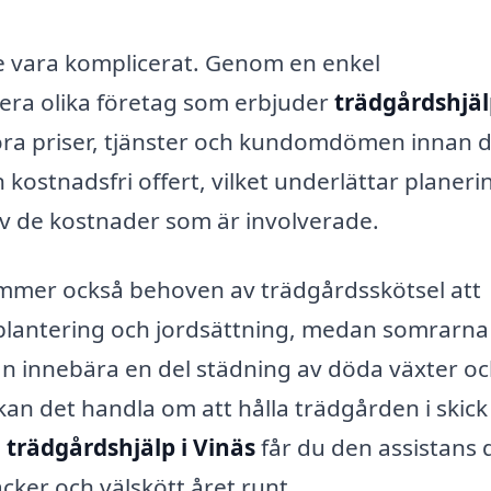
e vara komplicerat. Genom en enkel
lera olika företag som erbjuder
trädgårdshjäl
ämföra priser, tjänster och kundomdömen innan 
 en kostnadsfri offert, vilket underlättar planer
 av de kostnader som är involverade.
ommer också behoven av trädgårdsskötsel att
 plantering och jordsättning, medan somrarna
n innebära en del städning av döda växter o
kan det handla om att hålla trädgården i skick
d
trädgårdshjälp i Vinäs
får du den assistans 
acker och välskött året runt.