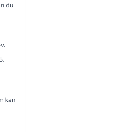
an du
v.
ö.
m kan