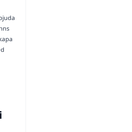
bjuda
inns
skapa
ed
i