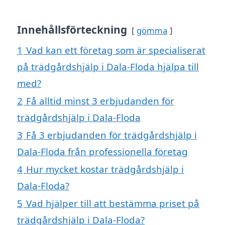
Innehållsförteckning
gömma
1
Vad kan ett företag som är specialiserat
på trädgårdshjälp i Dala-Floda hjälpa till
med?
2
Få alltid minst 3 erbjudanden för
trädgårdshjälp i Dala-Floda
3
Få 3 erbjudanden för trädgårdshjälp i
Dala-Floda från professionella företag
4
Hur mycket kostar trädgårdshjälp i
Dala-Floda?
5
Vad hjälper till att bestämma priset på
trädgårdshjälp i Dala-Floda?