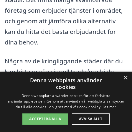
företag som erbjuder tjänster i området,
och genom att jämföra olika alternativ
kan du hitta det bästa erbjudandet för
dina behov.
Några av de kringliggande städer där du
kan hitta professionell trädgårdshjälp
×
Denna webbplats använder
inkluderar:
cookies
Denna webbplats använder cookies för att förbättra
Borlänge
användarupplevelsen. Genom att använda vår webbplats samtycker
du till alla cookies i enlighet med vår cookiepolicy.
Läs mer
Falun
ACCEPTERA ALLA
AVVISA ALLT
Leksand