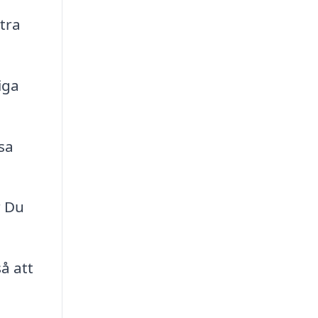
ttra
iga
sa
r Du
å att