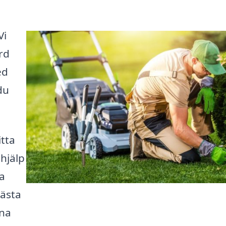
Vi
rd
ed
du
itta
hjälp
a
bästa
ina