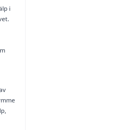
lp i
vet.
om
 av
trymme
lp,