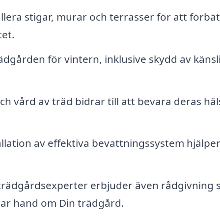
llera stigar, murar och terrasser för att förbä
tet.
ädgården för vintern, inklusive skydd av känsl
h vård av träd bidrar till att bevara deras häl
llation av effektiva bevattningssystem hjälpe
ädgårdsexperter erbjuder även rådgivning s
tar hand om Din trädgård.