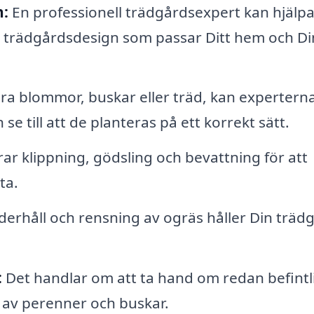
n:
En professionell trädgårdsexpert kan hjälpa t
k trädgårdsdesign som passar Ditt hem och Di
era blommor, buskar eller träd, kan expertern
h se till att de planteras på ett korrekt sätt.
ar klippning, gödsling och bevattning för att
ta.
rhåll och rensning av ogräs håller Din träd
:
Det handlar om att ta hand om redan befintl
d av perenner och buskar.