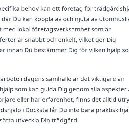
ecifika behov kan ett företag för trädgårdshjä
 där Du kan koppla av och njuta av utomhusli
kt med lokal företagsverksamhet som är
ferter är snabbt och enkelt, vilket ger Dig
ter innan Du bestämmer Dig för vilken hjälp s
arbete i dagens samhälle är det viktigare än
ll hjälp som kan guida Dig genom alla aspekter
jare eller har erfarenhet, finns det alltid u
shjälp i Docksta får Du inte bara praktisk hjä
tsätta utveckla Din trädgård.