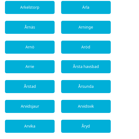
Arkelstorp
Ärla
Årnäs
Arninge
Arnö
Aröd
Arrie
Årsta havsbad
Årstad
Årsunda
Arvidsjaur
Arvidsvik
Arvika
Åryd