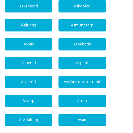
Askersund
Äsköping
Åsljunga
Asmundtorp
Aspås
Aspeboda
Äspered
Asperö
Äsperöd
Åssjöns norra strand
Åstorp
Ätran
Åtvidaberg
Avan