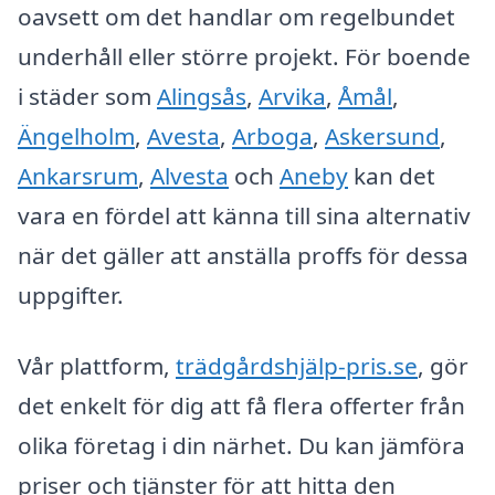
oavsett om det handlar om regelbundet
underhåll eller större projekt. För boende
i städer som
Alingsås
,
Arvika
,
Åmål
,
Ängelholm
,
Avesta
,
Arboga
,
Askersund
,
Ankarsrum
,
Alvesta
och
Aneby
kan det
vara en fördel att känna till sina alternativ
när det gäller att anställa proffs för dessa
uppgifter.
Vår plattform,
trädgårdshjälp-pris.se
, gör
det enkelt för dig att få flera offerter från
olika företag i din närhet. Du kan jämföra
priser och tjänster för att hitta den