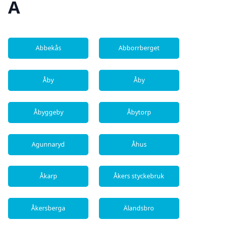
A
Abbekås
Abborrberget
Åby
Åby
Åbyggeby
Åbytorp
Agunnaryd
Åhus
Åkarp
Åkers styckebruk
Åkersberga
Älandsbro