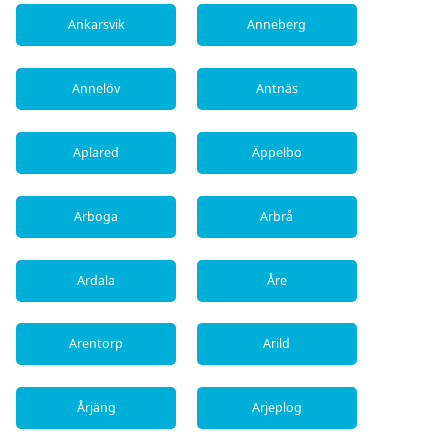
Ankarsvik
Anneberg
Annelöv
Antnäs
Aplared
Äppelbo
Arboga
Arbrå
Ardala
Åre
Arentorp
Arild
Årjäng
Arjeplog