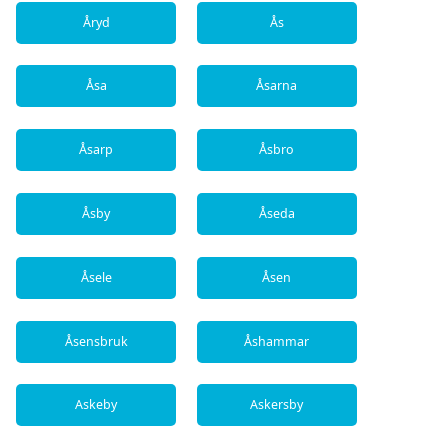
Åryd
Ås
Åsa
Åsarna
Åsarp
Åsbro
Åsby
Åseda
Åsele
Åsen
Åsensbruk
Åshammar
Askeby
Askersby