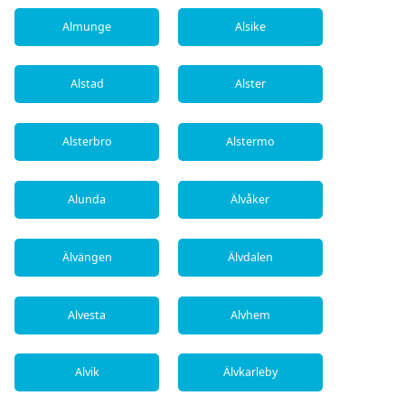
Almunge
Alsike
Alstad
Alster
Alsterbro
Alstermo
Alunda
Älvåker
Älvängen
Älvdalen
Alvesta
Alvhem
Alvik
Älvkarleby