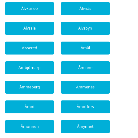
Älvkarleö
Älvnäs
Älvsala
Älvsbyn
Älvsered
Åmål
Ambjörnarp
Åminne
Åmmeberg
Ammenäs
Åmot
Åmotfors
Åmunnen
Åmynnet