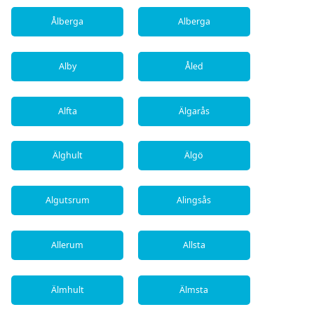
Ålberga
Alberga
Alby
Åled
Alfta
Älgarås
Älghult
Älgö
Algutsrum
Alingsås
Allerum
Allsta
Älmhult
Älmsta