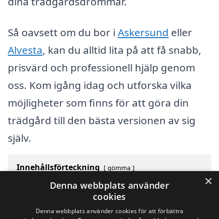
dina trädgårdsdrömmar.
Så oavsett om du bor i
Askersund
eller
Alvesta
, kan du alltid lita på att få snabb,
prisvärd och professionell hjälp genom
oss. Kom igång idag och utforska vilka
möjligheter som finns för att göra din
trädgård till den bästa versionen av sig
själv.
Innehållsförteckning
gömma
×
1
Översikt över svenska städer som börjar med A
Denna webbplats använder
2
Sök efter en skicklig trädgårdshjälp i andra städer i
cookies
Sverige
Denna webbplats använder cookies för att förbättra