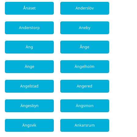
Ånäset
Anderslöv
Anderstorp
Aneby
Äng
Ånge
Änge
Ängelholm
Angelstad
Angered
Ängesbyn
Ängsmon
Ängsvik
Ankarsrum